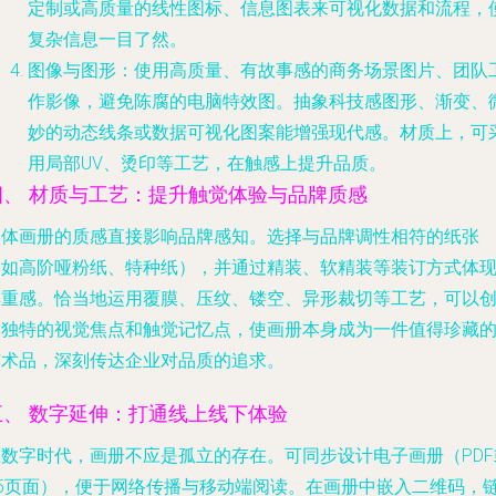
定制或高质量的线性图标、信息图表来可视化数据和流程，
复杂信息一目了然。
图像与图形
：使用高质量、有故事感的商务场景图片、团队
作影像，避免陈腐的电脑特效图。抽象科技感图形、渐变、
妙的动态线条或数据可视化图案能增强现代感。材质上，可
用局部UV、烫印等工艺，在触感上提升品质。
四、 材质与工艺：提升触觉体验与品牌质感
实体画册的质感直接影响品牌感知。选择与品牌调性相符的纸张
（如高阶哑粉纸、特种纸），并通过精装、软精装等装订方式体
厚重感。恰当地运用覆膜、压纹、镂空、异形裁切等工艺，可以
造独特的视觉焦点和触觉记忆点，使画册本身成为一件值得珍藏
艺术品，深刻传达企业对品质的追求。
五、 数字延伸：打通线上线下体验
在数字时代，画册不应是孤立的存在。可同步设计电子画册（PDF
H5页面），便于网络传播与移动端阅读。在画册中嵌入二维码，