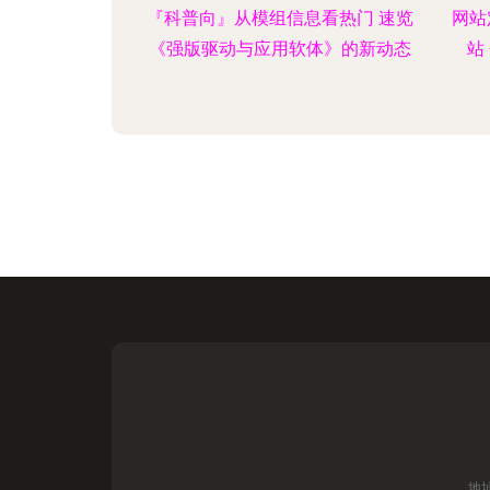
『科普向』从模组信息看热门 速览
网站
《强版驱动与应用软体》的新动态
站
地