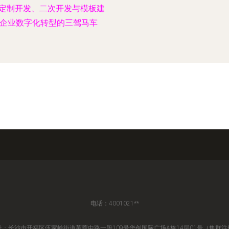
定制开发、二次开发与模板建
 企业数字化转型的三驾马车
电话：4001021**
址：长沙市开福区伍家岭街道芙蓉中路一段109号华创国际广场A栋14层01号（集群注