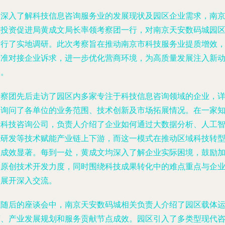
为深入了解科技信息咨询服务业的发展现状及园区企业需求，南
市投资促进局黄成文局长率领考察团一行，对南京天安数码城园
进行了实地调研。此次考察旨在推动南京市科技服务业提质增效
精准对接企业诉求，进一步优化营商环境，为高质量发展注入新
力。
考察团先后走访了园区内多家专注于科技信息咨询领域的企业，
细询问了各单位的业务范围、技术创新及市场拓展情况。在一家
名科技咨询公司，负责人介绍了企业如何通过大数据分析、人工
能研发等技术赋能产业链上下游，而这一模式在推动区域科技转
中成效显著。每到一处，黄成文均深入了解企业实际困境，鼓励
大原创技术开发力度，同时围绕科技成果转化中的难点重点与企
家展开深入交流。
在随后的座谈会中，南京天安数码城相关负责人介绍了园区载体
营、产业发展规划和服务贡献节点成效。园区引入了多类型现代