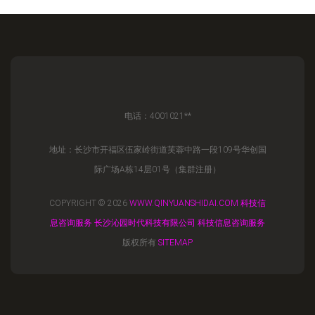
电话：4001021**
地址：长沙市开福区伍家岭街道芙蓉中路一段109号华创国
际广场A栋14层01号（集群注册）
COPYRIGHT © 2026
WWW.QINYUANSHIDAI.COM
科技信
息咨询服务
长沙沁园时代科技有限公司
科技信息咨询服务
版权所有
SITEMAP