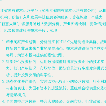
浙江省国有资本运营平台（如浙江省国有资本运营有限公司）及
关机构，积极引入和发展
科技信息咨询服务
，旨在构建一个强大
的“智慧大脑”。该服务通过大数据分析、产业图谱绘制、竞争情报
测、风险预警建模等技术手段，实现：
精准洞察产业趋势
：分析浙江省“415X”先进制造业集群、战
性新兴产业及未来产业的发展动态、技术演进路径与全球竞
格局，为资本投向提供前瞻性指引。
科学评估投资标的
：运用数据模型对潜在投资企业的技术实
力、知识产权状况、市场地位、团队背景进行多维度穿透式
析，提升投资决策的科学性。
动态优化资产组合
：实时监控已投企业的经营数据、行业对
与市值表现，为国有资本的进退流转、重组整合提供量化依
与情景模拟。
全面防控运营风险
：整合宏观经济、金融市场、行业政策、